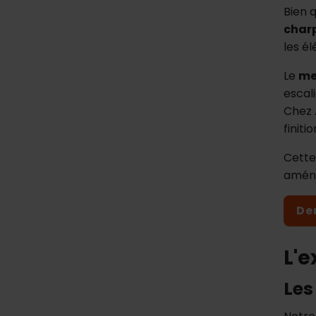
Bien 
char
les é
Le
me
escali
Chez 
finitio
Cette
aména
De
L'e
Les