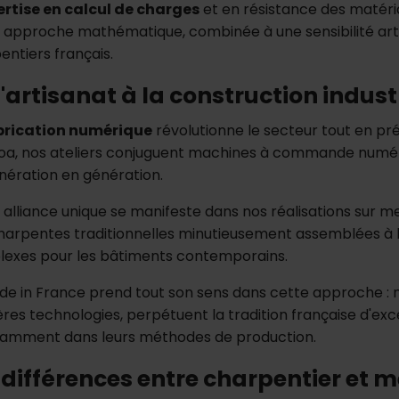
ertise en calcul de charges
et en résistance des matéri
 approche mathématique, combinée à une sensibilité artis
entiers français.
l'artisanat à la construction indust
brication numérique
révolutionne le secteur tout en pr
oa, nos ateliers conjuguent machines à commande numér
nération en génération.
 alliance unique se manifeste dans nos réalisations sur m
harpentes traditionnelles minutieusement assemblées à la
exes pour les bâtiments contemporains.
de in France prend tout son sens dans cette approche : n
ères technologies, perpétuent la tradition française d'ex
amment dans leurs méthodes de production.
 différences entre charpentier et m