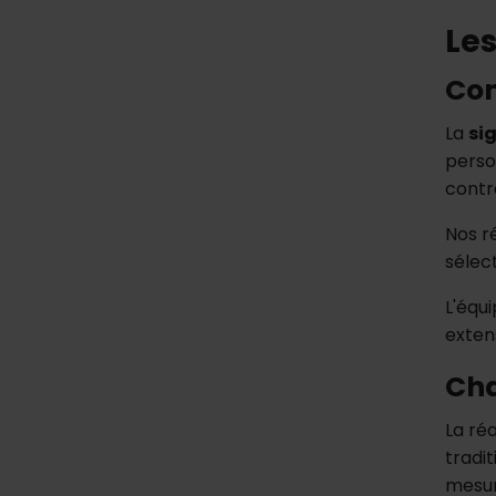
Les
Con
La
si
perso
contr
Nos r
sélec
L'équ
exten
Cha
La ré
tradi
mesur