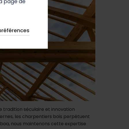
la page de
préférences
 tradition séculaire et innovation
ernes, les charpentiers bois perpétuent
iboa, nous maintenons cette expertise