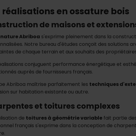
 réalisations en ossature bois
struction de maisons et extension
gnature Abriboa
s'exprime pleinement dans la construct
nnalisées. Notre bureau d'études conçoit des solutions a
aintes de chaque terrain et aux souhaits des propriétaires
éalisations conjuguent performance énergétique et esthé
tionnés auprès de fournisseurs français.
ipe Abriboa maîtrise parfaitement les
techniques d'ext
sion sur habitation existante ou autre.
rpentes et toitures complexes
alisation de
toitures à géométrie variable
fait partie de
tionnel français s'exprime dans la conception de charpen
e.