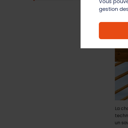
Vous pouve
gestion des
La ch
techn
un sa