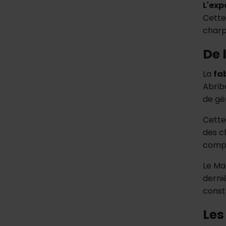
L'exp
Cette
charp
De 
La
fa
Abrib
de gé
Cette
des c
compl
Le Ma
derni
const
Les