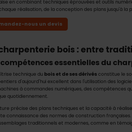
aise en combinant techniques éprouvées et outils numériq
chaque réalisation, de la conception des plans jusqu'à la 
mandez-nous un devis
charpenterie bois : entre tradi
 compétences essentielles du cha
îtrise technique du
bois et de ses dérivés
constitue le s
ntiers d'aujourd'hui excellent dans l'utilisation des logic
achines à commandes numériques, des compétences que
que quotidiennement.
cture précise des plans techniques et la capacité à réal
ite connaissance des normes de construction françaises. L
ssemblages traditionnels et modernes, comme en témoign