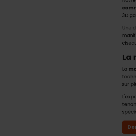
Notre
comm
3D gar
Une d
manif
cisea
La 
La
ma
techn
sur p
L'exp
tenon
spéci
De