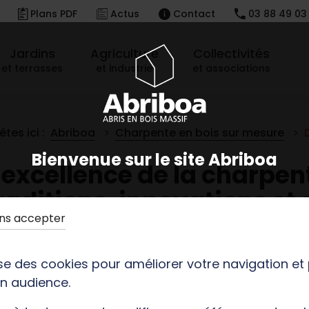
Plans PDF
Actus
Contact
03 88 49 03
Jardins
Agriculture
Collectivités
et terrasses
et industrie
et associations
tes ici :
Abriboa
Charpente
en bois sur mesure
Bienvenue sur le site Abriboa
'excellence de la charpent
raditions, innovations et 
ans accepter
lise des cookies pour améliorer votre navigation et
n audience.