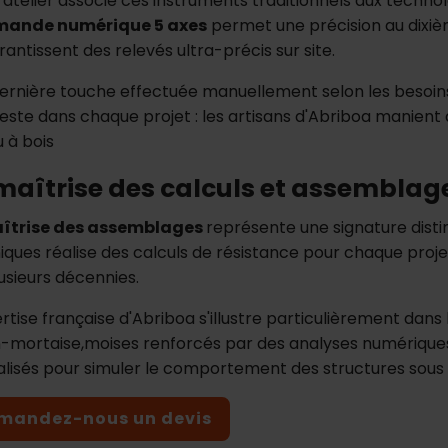
 atelier associe ces instruments traditionnels aux technol
ande numérique 5 axes
permet une précision au dixièm
antissent des relevés ultra-précis sur site.
ernière touche effectuée manuellement selon les besoins
este dans chaque projet : les artisans d'Abriboa manient 
u à bois
maîtrise des calculs et assemblag
îtrise des assemblages
représente une signature disti
iques réalise des calculs de résistance pour chaque projet
lusieurs décennies.
ertise française d'Abriboa s'illustre particulièrement dans
-mortaise,moises renforcés par des analyses numériques p
alisés pour simuler le comportement des structures sous 
mandez-nous un devis