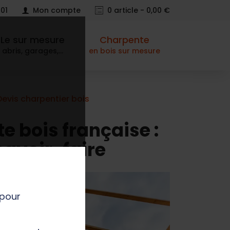
 01
Mon compte
0
article - 0,00 €
Le sur mesure
Charpente
abris, garages,…
en bois sur mesure
Devis charpentier bois
e bois française :
savoir-faire
 pour