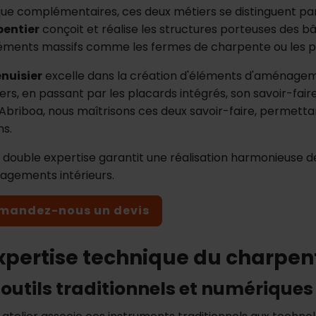
que complémentaires, ces deux métiers se distinguent par
pentier
conçoit et réalise les structures porteuses des b
léments massifs comme les fermes de charpente ou les p
nuisier
excelle dans la création d'éléments d'aménagemen
ers, en passant par les placards intégrés, son savoir-faire
Abriboa, nous maîtrisons ces deux savoir-faire, permetta
ns.
 double expertise garantit une réalisation harmonieuse de 
gements intérieurs.
mandez-nous un devis
xpertise technique du charpent
 outils traditionnels et numériques