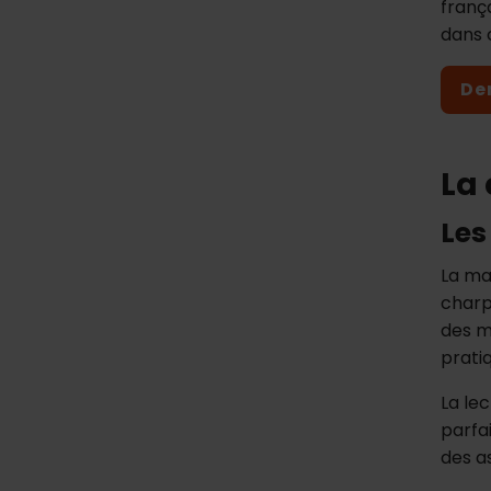
franç
dans 
De
La 
Les
La ma
charpe
des m
prati
La le
parfa
des a