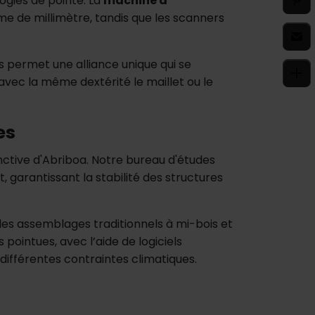
ogies de pointe. La
machine à
e de millimètre, tandis que les scanners
 permet une alliance unique qui se
avec la même dextérité le maillet ou le
es
nctive d'Abriboa. Notre bureau d'études
, garantissant la stabilité des structures
 les assemblages traditionnels à mi-bois et
ointues, avec l’aide de logiciels
différentes contraintes climatiques.