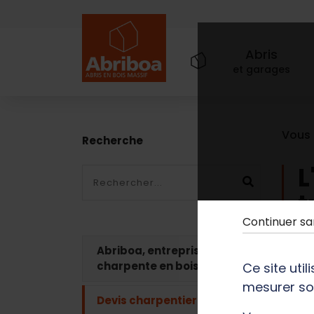
Abris
et garages
Vous ê
Recherche
L
Ok
t
Continuer s
Abriboa, entreprise de
charpente en bois
Ce site uti
mesurer so
Devis charpentier bois