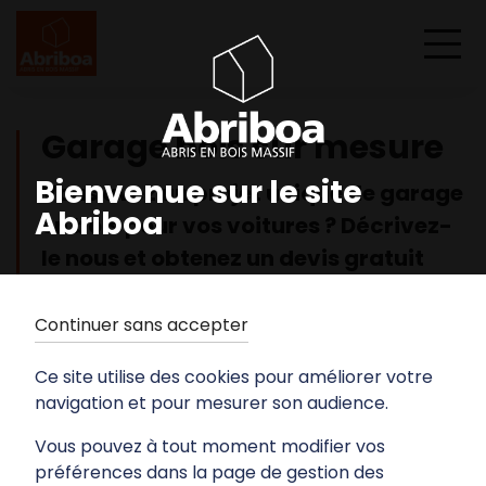
Garage bois sur mesure
Bienvenue sur le site
Vous avez un projet unique de garage
Abriboa
en bois pour vos voitures ? Décrivez-
le nous et obtenez un devis gratuit
dans les meilleurs délais.
Continuer sans accepter
Vous envisagez la construction d’un garage en
bois sur mesure ? Voici quelques conseils pour
Ce site utilise des cookies pour améliorer votre
vous aider à faire votre choix.
navigation et pour mesurer son audience.
Comment construire un garage
Vous pouvez à tout moment modifier vos
ossature bois avec bardage ?
préférences dans la page de gestion des