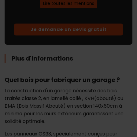
et du support client. Conformément au
Lire toutes les mentions
"
règlement général sur la protection
des données personnelles
", vous
pouvez exercer votre droit d'accès aux
données en contactant Abriboa par
email (
contact@abriboa.com
).
Consulter les détails du consentement.
Plus d'informations
Quel bois pour fabriquer un garage ?
La construction d'un garage nécessite des bois
traités classe 2, en lamellé collé , KVH(abouté) ou
BMA (Bois Massif Abouté) en section 140x60cm à
minima pour les murs extérieurs garantissant une
solidité optimale.
Les panneaux OSB3, spécialement conçus pour