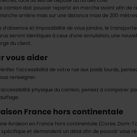
mètres, face au lieu de dépose du ou des colis
le camion doit pouvoir repartir en marche avant afin de re
marche arrière mais sur une distance maxi de 200 mètres 
 d’absence et impossibilité de vous joindre, le transporte
rus seront identiques à ceux d’une annulation, une nouvell
rge du client.
r vous aider
érifier l’accessibilité de votre rue aux poids lourds, pens
vous renseigner.
l’accessibilité physique du camion, pensez à comparer par
auffage.
raison France hors continentale
une livraison en France hors continentale (Corse, Dom-Tom, 
 spécifique et demandent un délai afin de pouvoir vous rép