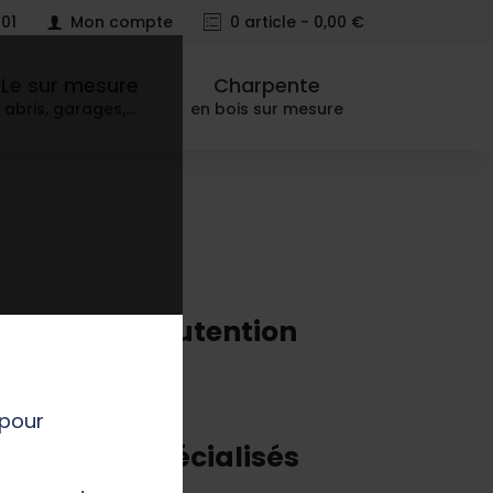
 01
Mon compte
0
article - 0,00 €
Le sur mesure
Charpente
abris, garages,…
en bois sur mesure
on, d'une manutention
 pour
nducteurs spécialisés