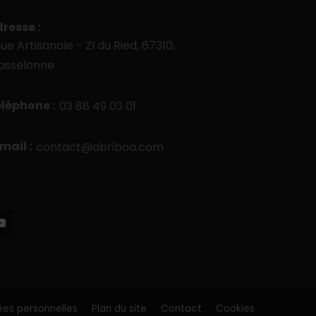
resse :
rue Artisanale - ZI du Ried, 67310,
asselonne
léphone :
03 88 49 03 01
mail :
contact@abriboa.com
es personnelles
Plan du site
Contact
Cookies