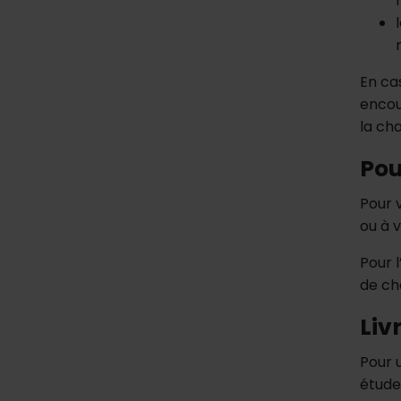
En cas
encou
la cha
Pou
Pour v
ou à 
Pour 
de ch
Liv
Pour 
étude