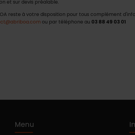
son et sur devis préalable.
OA reste à votre disposition pour tous complément d'info
act@abriboa.com
ou par téléphone au
03 88 49 03 01
Menu
I