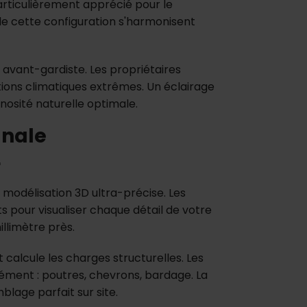
particulièrement apprécié pour le
 de cette configuration s'harmonisent
 avant-gardiste. Les propriétaires
tions climatiques extrêmes. Un éclairage
nosité naturelle optimale.
anale
r
modélisation 3D ultra-précise. Les
s pour visualiser chaque détail de votre
llimètre près.
t calcule les charges structurelles. Les
ément : poutres, chevrons, bardage. La
blage parfait sur site.