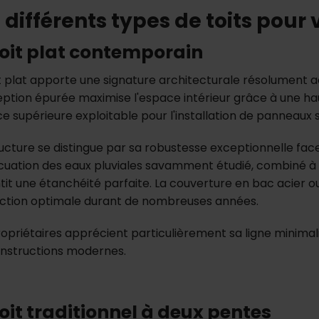
 différents types de toits pour 
toit plat contemporain
it plat apporte une signature architecturale résolument a
ption épurée maximise l'espace intérieur grâce à une hau
e supérieure exploitable pour l'installation de panneaux so
ructure se distingue par sa robustesse exceptionnelle fa
cuation des eaux pluviales savamment étudié, combiné à 
tit une étanchéité parfaite. La couverture en bac acie
ction optimale durant de nombreuses années.
ropriétaires apprécient particulièrement sa ligne minima
onstructions modernes.
toit traditionnel à deux pentes