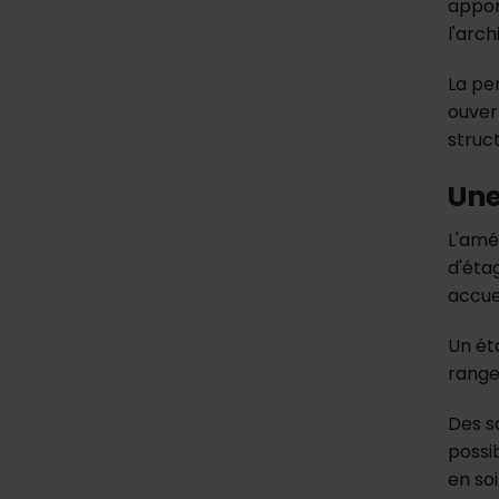
appor
l'arch
La per
ouver
struc
Une
L'amé
d'éta
accuei
Un ét
range
Des s
possi
en soi