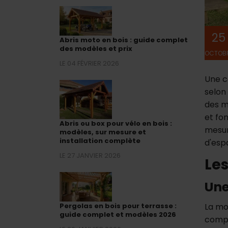
25
Abris moto en bois : guide complet
des modèles et prix
OCTOB
LE 04 FÉVRIER 2026
Une c
selon
des m
et fo
Abris ou box pour vélo en bois :
mesur
modèles, sur mesure et
installation complète
d'esp
LE 27 JANVIER 2026
Le
Une
La mo
Pergolas en bois pour terrasse :
guide complet et modèles 2026
compl