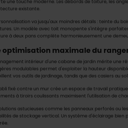
te une touche moderne. Les débords de toiture, les angle
itecture existante.
sonnalisation va jusqu'aux moindres détails : teinte du bo
tures. Un modèle avec toit monopente s'intègre parfai
ture à deux pans complète harmonieusement une demeure
 optimisation maximale du rang
nagement intérieur d'une cabane de jardin mérite une réf
gères modulables permet d'exploiter la hauteur disponibl
llent vos outils de jardinage, tandis que des casiers au s
abli fixé contre un mur crée un espace de travail pratique
ments à tiroirs coulissants maximisent l'utilisation de ch
olutions astucieuses comme les panneaux perforés ou les r
bilités de stockage vertical. Un système d'éclairage bien p
rée.