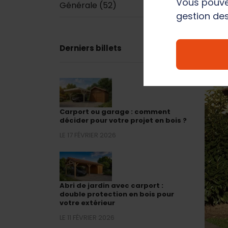
Vous pouve
Générale
(52)
gestion des
Derniers billets
Carport ou garage : comment
décider pour votre projet en bois ?
LE 17 FÉVRIER 2026
Abri de jardin avec carport :
double protection en bois pour
votre extérieur
LE 11 FÉVRIER 2026