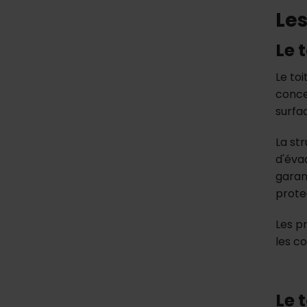
Les
Le 
Le to
conce
surfac
La st
d'éva
garan
prote
Les p
les c
Le 