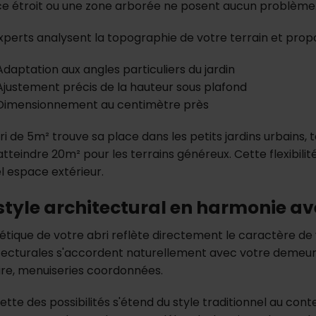
e étroit ou une zone arborée ne posent aucun problème
xperts analysent la topographie de votre terrain et propo
Adaptation aux angles particuliers du jardin
Ajustement précis de la hauteur sous plafond
Dimensionnement au centimètre près
ri de 5m² trouve sa place dans les petits jardins urbains, 
tteindre 20m² pour les terrains généreux. Cette flexibilit
l espace extérieur.
style architectural en harmonie a
étique de votre abri reflète directement le caractère de v
tecturales s'accordent naturellement avec votre demeure 
aire, menuiseries coordonnées.
lette des possibilités s'étend du style traditionnel au co