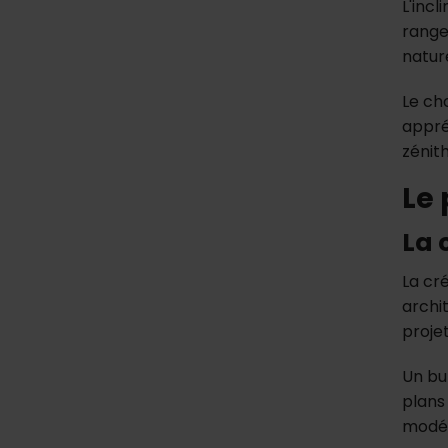
L'inc
range
natur
Le ch
appré
zénit
Le 
La 
La cr
archi
proje
Un bur
plans
modél