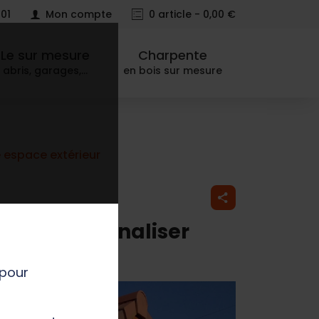
 01
Mon compte
0
article - 0,00 €
Le sur mesure
Charpente
abris, garages,…
en bois sur mesure
e espace extérieur
rt de personnaliser
 pour