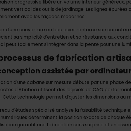
linaison progressive libère un volume intérieur généreux, 
ment vertical des outils de jardinage. Les lignes épurées
ellement avec les façades modernes.
oix d'une couverture en bac acier renforce son caractère
cient sa simplicité d'entretien et sa résistance aux condi
hal peut facilement s'intégrer dans la pente pour une lumi
processus de fabrication artis
conception assistée par ordinateu
éation d'une cabane sur mesure débute par une phase de 
tectes d'Abriboa utilisent des logiciels de CAO performant
t. Cette technologie permet d'ajuster les dimensions au mi
eau d'études spécialisé analyse la faisabilité technique e
 numériques déterminent la position exacte de chaque él
isation garantit une fabrication sans surprise et un assem