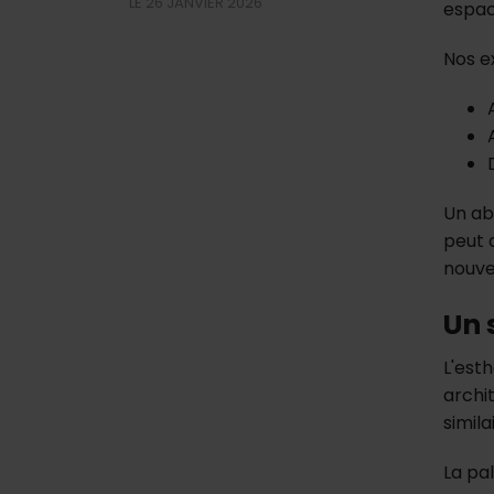
LE 26 JANVIER 2026
espac
Nos e
Un ab
peut a
nouve
Un 
L'esth
archi
simil
La pa