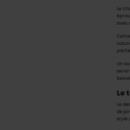
Le ch
éprou
avec 
Cette
natur
parfa
Un av
servi
besoi
Le 
Le de
de ja
style