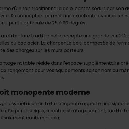
arme d'un toit traditionnel à deux pentes séduit par son 
vée. Sa conception permet une excellente évacuation natu
une pente optimale de 25 à 30 degrés.
 architecture traditionnelle accepte une grande variété de
elles ou bac acier. La charpente bois, composée de fermes
ite des charges sur les murs porteurs.
antage notable réside dans l'espace supplémentaire cré
r de rangement pour vos équipements saisonniers ou m
ns.
toit monopente moderne
sign asymétrique du toit monopente apporte une signatur
rdin. Sa pente unique, orientée stratégiquement, facilite 
 résolument contemporain.