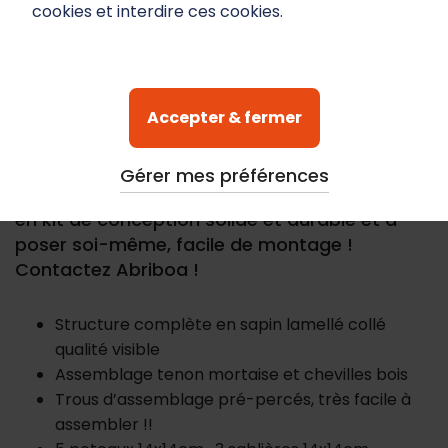
cookies et interdire ces cookies.
Un abri en bois pour 2 voitures à 4 pans.
Carport indépendant près de la maison ou
Accepter & fermer
dans votre jardin. Structure à 4 pans pour 2
voitures sur 5 poteaux acceptant tout type
de couverture (tuiles, bac acier, tôles tuiles,
Gérer mes préférences
etc.....) Abriboa propose un large choix d'abris
en kit de conception solide et durable et à
poser soi-même, facile de montage !
Contactez Abriboa !
Structure complète en sapin lamellé collé
qualité visible
Assemblage tenon mortaise et chevilles bois
Trous d’assemblage pré-percés, très facile à
assembler !!