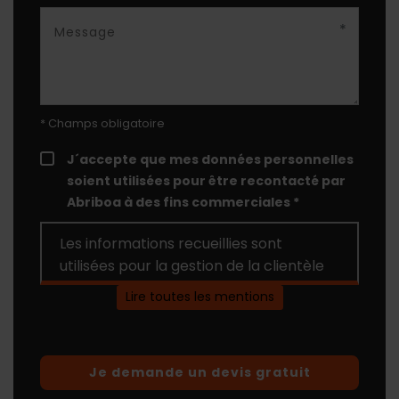
*
* Champs obligatoire
J´accepte que mes données personnelles
soient utilisées pour être recontacté par
Abriboa à des fins commerciales *
Les informations recueillies sont
utilisées pour la gestion de la clientèle
et du support client. Conformément au
Lire toutes les mentions
"
règlement général sur la protection
des données personnelles
", vous
pouvez exercer votre droit d'accès aux
données en contactant Abriboa par