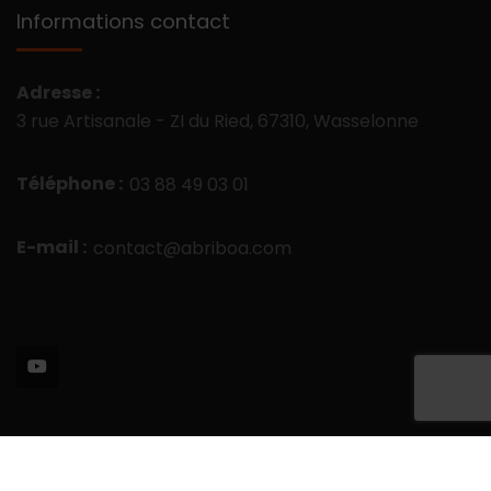
Informations contact
Adresse :
3 rue Artisanale - ZI du Ried, 67310, Wasselonne
Téléphone :
03 88 49 03 01
E-mail :
contact@abriboa.com