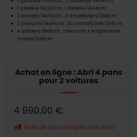
5 poteaux 14x14cm , 3 sablières 14x14cm
1 sablière 14x24cm , 1 faitière 14x14cm
2 entraits 14x14cm , 4 arbalétriers 12x8cm
2 poinçons 14x14cm , 12 contrefiches 12x8cm
4 arêtiers 16x8cm , chevrons + empannons
moisés 12x8cm
Achat en ligne : Abri 4 pans
pour 2 voitures
4 990,00 €
Frais de port compris lors de la