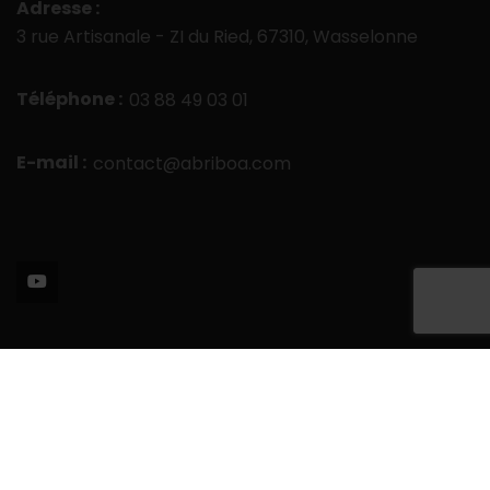
Adresse :
3 rue Artisanale - ZI du Ried, 67310, Wasselonne
Téléphone :
03 88 49 03 01
E-mail :
contact@abriboa.com
2026
ABRIBOA
, TOUT DROITS RÉSERVÉS