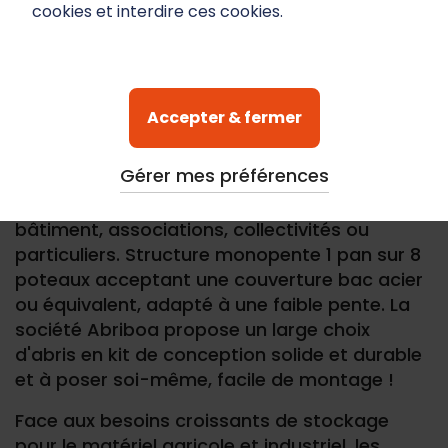
cookies et interdire ces cookies.
Un Hangar en kit en bois monopente 1 pan.
Accepter & fermer
Hangar en kit en bois
indépendant idéal pour
Gérer mes préférences
le stockage et abriter les gros véhicules.
Convenant aux métiers agricoles, métiers du
bâtiment, associations, collectivités ou
particuliers. Structure monopente 1 pan sur 8
poteaux acceptant une couverture bac acier
ou équivalent, adapté à une faible pente. La
société Abriboa propose un large choix
d'abris en kit de conception solide et durable
et à poser soi-même, facile de montage !
Face aux besoins croissants de stockage
pour le matériel agricole et industriel, les