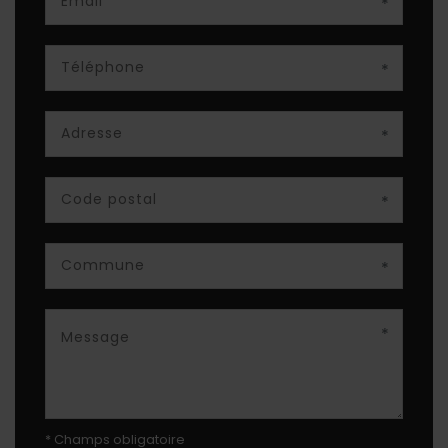
*
*
*
*
*
*
* Champs obligatoire