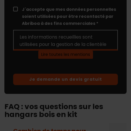
J´accepte que mes données personnelles
soient utilisées pour être recontacté par
Abriboa à des fins commerciales *
Les informations recueillies sont
utilisées pour la gestion de la clientèle
et du support client. Conformément au
Lire toutes les mentions
"
règlement général sur la protection
des données personnelles
", vous
pouvez exercer votre droit d'accès aux
données en contactant Abriboa par
email (
contact@abriboa.com
).
Consulter les détails du consentement.
FAQ : vos questions sur les
hangars bois en kit
Combien de temps pour